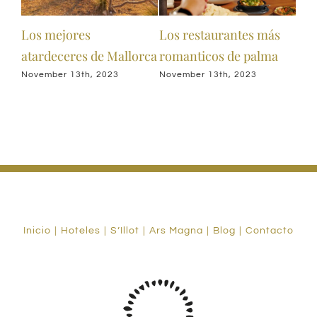
Los mejores
Los restaurantes más
Des
atardeceres de Mallorca
romanticos de palma
bon
November 13th, 2023
November 13th, 2023
July
Inicio
Hoteles
S’Illot
Ars Magna
Blog
Contacto