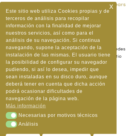
x
Carrer dels Cards, 2, 07687 S'Illot, Illes Balears
Este sitio web utiliza Cookies propias y de
Phone:
+34 971 810 034
terceros de análisis para recopilar
Email:
info@sillot.terralmahotels.com
información con la finalidad de mejorar
Web:
S'ILLOT CLUB HOTEL
nuestros servicios, así como para el
análisis de su navegación. Si continua
navegando, supone la aceptación de la
|
|
Aviso Legal
Política de Cookies
Política de Redes
instalación de las mismas. El usuario tiene
|
|
Sociales
Política de Privacidad
Mapa del Sitio
la posibilidad de configurar su navegador
pudiendo, si así lo desea, impedir que
sean instaladas en su disco duro, aunque
deberá tener en cuenta que dicha acción
podrá ocasionar dificultades de
navegación de la página web.
AMB EL SUPORT DE
Más información
Necesarias por motivos técnicos
Necesarias por motivos técnicos
Análisis
Análisis