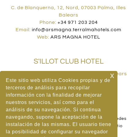
C. de Blanquerna, 12, Nord, 07003 Palma, Illes
Balears
Phone:
+34 971 203 204
Email:
info@arsmagna.terralmahotels.com
Web:
ARS MAGNA HOTEL
S'ILLOT CLUB HOTEL
x
Carrer dels Cards, 2, 07687 S'Illot, Illes Balears
Este sitio web utiliza Cookies propias y de
Phone:
+34 971 810 034
terceros de análisis para recopilar
Email:
info@sillot.terralmahotels.com
información con la finalidad de mejorar
Web:
S'ILLOT CLUB HOTEL
nuestros servicios, así como para el
análisis de su navegación. Si continua
navegando, supone la aceptación de la
|
|
Aviso Legal
Política de Cookies
Política de Redes
instalación de las mismas. El usuario tiene
|
|
Sociales
Política de Privacidad
Mapa del Sitio
la posibilidad de configurar su navegador