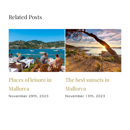
Related Posts
n
Places of leisure in
The best sunsets in
40%
Mallorca
Mallorca
nue
November 29th, 2023
November 13th, 2023
Sep