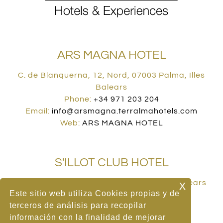
ARS MAGNA HOTEL
C. de Blanquerna, 12, Nord, 07003 Palma, Illes
Balears
Phone:
+34 971 203 204
Email:
info@arsmagna.terralmahotels.com
Web:
ARS MAGNA HOTEL
S'ILLOT CLUB HOTEL
x
Carrer dels Cards, 2, 07687 S'Illot, Illes Balears
Este sitio web utiliza Cookies propias y de
Phone:
+34 971 810 034
terceros de análisis para recopilar
Email:
info@sillot.terralmahotels.com
información con la finalidad de mejorar
Web:
S'ILLOT CLUB HOTEL