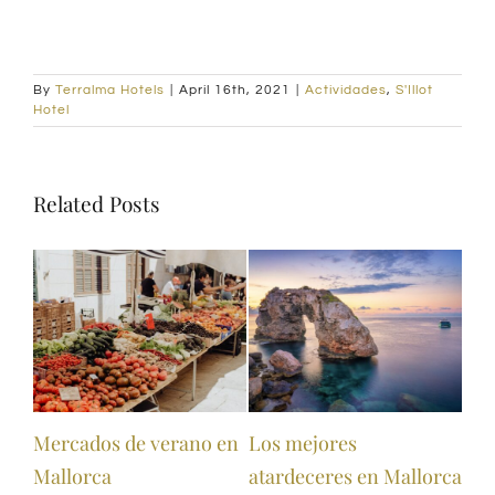
By
Terralma Hotels
|
April 16th, 2021
|
Actividades
,
S'Illot
Hotel
Related Posts
Productos típicos de
Descubre las playas más
V
llorca
Mallorca
bonitas en Mallorca
C