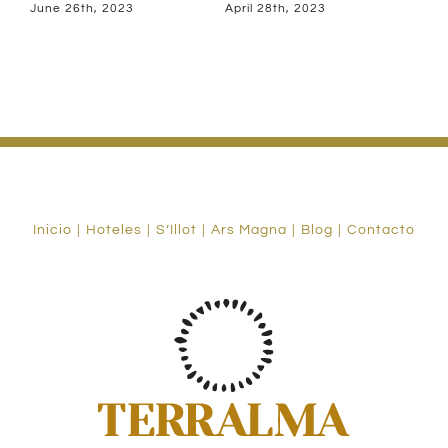
M
April 28th, 2023
July 27th, 2023
J
Inicio
Hoteles
S’Illot
Ars Magna
Blog
Contacto