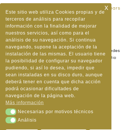
x
Carrer dels Cards, 2, 07687 S'Illot, Illes Balears
Este sitio web utiliza Cookies propias y de
Phone:
+34 971 810 034
terceros de análisis para recopilar
Email:
info@sillot.terralmahotels.com
información con la finalidad de mejorar
Web:
S'ILLOT CLUB HOTEL
nuestros servicios, así como para el
análisis de su navegación. Si continua
navegando, supone la aceptación de la
|
|
Aviso Legal
Política de Cookies
Política de Redes
instalación de las mismas. El usuario tiene
|
|
Sociales
Política de Privacidad
Mapa del Sitio
la posibilidad de configurar su navegador
pudiendo, si así lo desea, impedir que
sean instaladas en su disco duro, aunque
deberá tener en cuenta que dicha acción
podrá ocasionar dificultades de
navegación de la página web.
Más información
AMB EL SUPORT DE
Necesarias por motivos técnicos
Necesarias por motivos técnicos
Análisis
Análisis