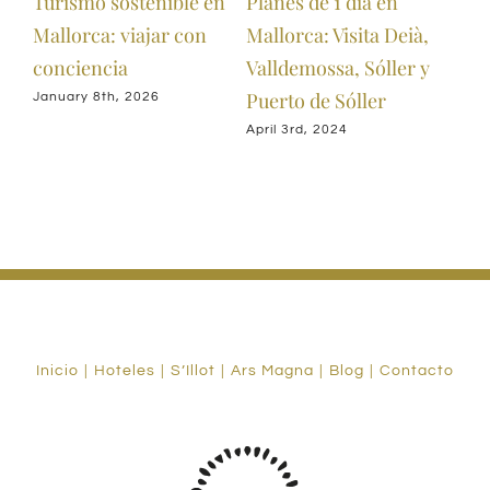
 en
Turismo sostenible en
Planes de 1 día en
Vis
la
Mallorca: viajar con
Mallorca: Visita Deià,
inv
conciencia
Valldemossa, Sóller y
Janu
Puerto de Sóller
January 8th, 2026
April 3rd, 2024
Inicio
Hoteles
S’Illot
Ars Magna
Blog
Contacto