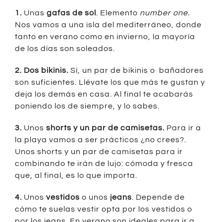
1.
Unas
gafas de sol
. Elemento
number one.
Nos vamos a una isla del mediterráneo, donde
tanto en verano como en invierno, la mayoría
de los días son soleados.
2. Dos bikinis.
Sí, un par de bikinis o bañadores
son suficientes. Llévate los que más te gustan y
deja los demás en casa. Al final te acabarás
poniendo los de siempre, y lo sabes.
3.
Unos
shorts y un par de camisetas.
Para ir a
la playa vamos a ser prácticos ¿no crees?.
Unos shorts y un par de camisetas para ir
combinando te irán de lujo: cómoda y fresca
que, al final, es lo que importa.
4.
Unos
vestidos
o unos
jeans
. Depende de
cómo te suelas vestir opta por los vestidos o
por los jeans. En verano son ideales para ir a